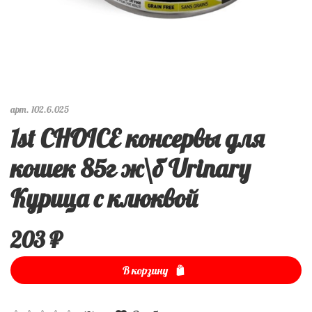
арт.
102.6.025
1st CHOICE консервы для
кошек 85г ж\б Urinary
Курица с клюквой
203 ₽
В корзину