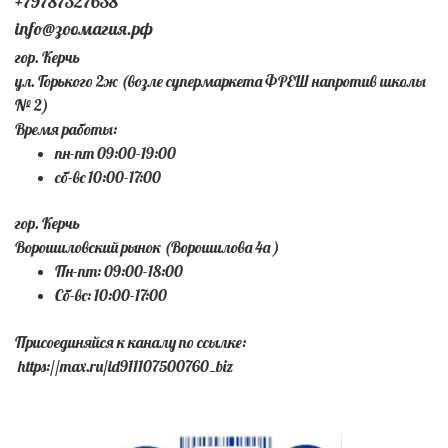
+79787327638
info@зоомагия.рф
гор. Керчь
ул. Горького 2ж (возле супермаркета ФРЕШ напротив школы
№ 2)
Время работы:
пн-пт 09:00-19:00
сб-вс 10:00-17:00
гор. Керчь
Ворошиловский рынок (Ворошилова 4а )
Пн-пт: 09:00-18:00
Сб-вс: 10:00-17:00
Присоединяйся к каналу по ссылке:
https://max.ru/id911107500760_biz