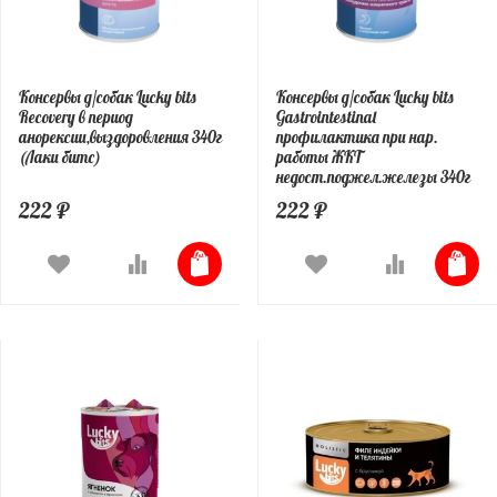
Консервы д/собак Lucky bits
Консервы д/собак Lucky bits
Recovery в период
Gastrointestinal
анорексии,выздоровления 340г
профилактика при нар.
(Лаки битс)
работы ЖКТ
недост.поджел.железы 340г
222 ₽
222 ₽