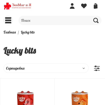
Главная
Lucky bits
Lucky bits