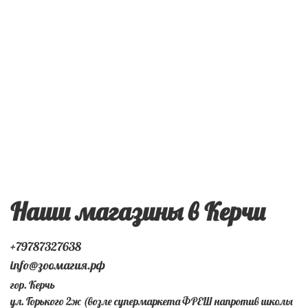
Наши магазины в Керчи
+79787327638
info@зоомагия.рф
гор. Керчь
ул. Горького 2ж (возле супермаркета ФРЕШ напротив школы