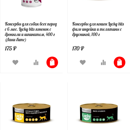
Консервы для собак всех пород
Консервы для кошек Lucky bits
с 6 мес. Lucky bits ягненок с
филе индейки и телятины с
брокколи и шпинатом, 400 г
брусникой, 100 г
(Лаки битс)
175 ₽
170 ₽