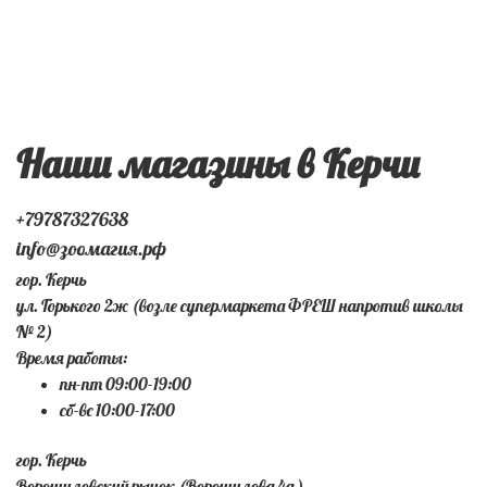
Наши магазины в Керчи
+79787327638
info@зоомагия.рф
гор. Керчь
ул. Горького 2ж (возле супермаркета ФРЕШ напротив школы
№ 2)
Время работы:
пн-пт 09:00-19:00
сб-вс 10:00-17:00
гор. Керчь
Ворошиловский рынок (Ворошилова 4а )