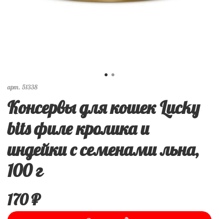
арт.
51338
Консервы для кошек Lucky
bits филе кролика и
индейки с семенами льна,
100 г
170 ₽