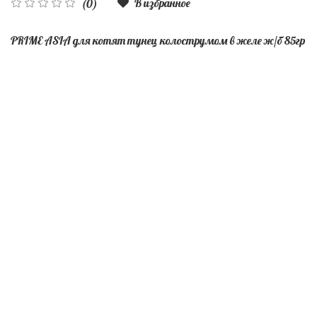
В избранное
(0)
PRIME ASIA для котят тунец колострумом в желе ж/б 85гр