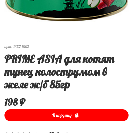
арт.
137.7.1002
PRIME ASIA для котят
тунец колострумом в
желе ж/б 85гр
198 ₽
В корзину