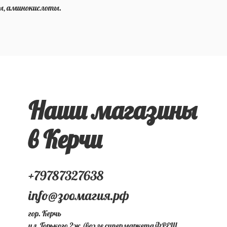
ты, аминокислоты.
Наши магазины
в Керчи
+79787327638
info@зоомагия.рф
гор. Керчь
ул. Горького 2ж (возле супермаркета ФРЕШ