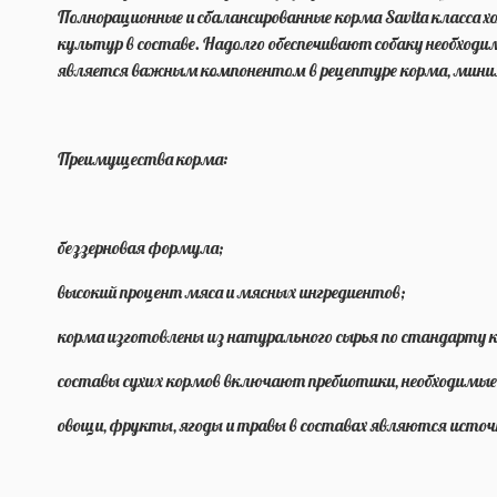
Полнорационные и сбалансированные корма Savita класса 
культур в составе. Надолго обеспечивают собаку необход
является важным компонентом в рецептуре корма, миними
Преимущества корма:
беззерновая формула;
высокий процент мяса и мясных ингредиентов;
корма изготовлены из натурального сырья по стандарту к
составы сухих кормов включают пребиотики, необходимые
овощи, фрукты, ягоды и травы в составах являются исто