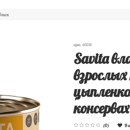
арт.
60218
Savita в
взрослых
цыпленко
консервах 
(0)
В 