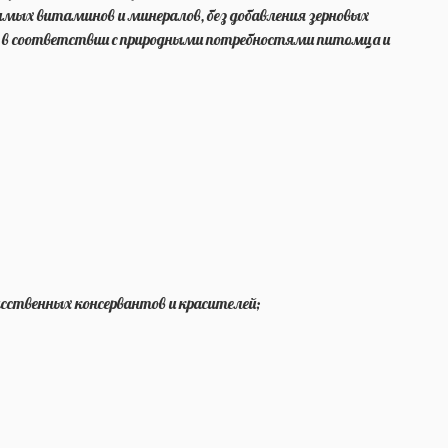
имых витаминов и минералов, без добавления зерновых
ан в соответствии с природными потребностями питомца и
усственных консервантов и красителей;