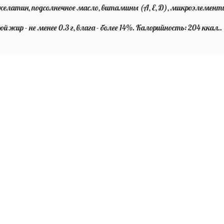
, желатин, подсолнечное масло, витамины (А, Е, Д), микроэлемен
ой жир - не менее 0.3 г, влага - более 14%. Калорийность: 204 ккал..