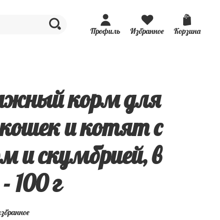
Профиль
Избранное
Корзина
лажный корм для
 кошек и котят с
м и скумбрией, в
- 100 г
избранное