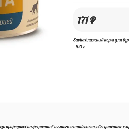
171 ₽
Savita влажный корм для взр
- 100 г
ольза природных ингредиентов и многолетний опыт, объединённые 