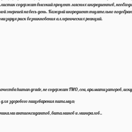
холистик содержат высокий процент мясных ингредиентов, необход
имой энергией на весь день. Каждый ингредиент тщательно подобр
зируя риск возникновения аллергических реакций.
ачества human grade, не содержат ГМО, сои, ароматизаторов, иск
 для здорового пищеварения питомца;
чниками антиоксидантов, витаминов и минералов..